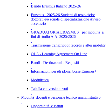
Bando Erasmus Italiano 2025-26
Erasmus+ 2025-26 Studenti di terzo ciclo:
dottorati e/o scuole di specializzazione Avviso
accettazio
GRADUATORIA ERASMUS+ per mobilità a
fini di studio A.A. 2025/2026
Trasmissione transcript of records e after mobility
OLA - Learning Agreement On Line
Bandi - Destinazioni - Requisiti
Informazioni per gli idonei borse Erasmus+
Modulistica
Tabella conversione voti
Mobilità docenti e personale tecnico-amministrativo
Opportunità e Bandi