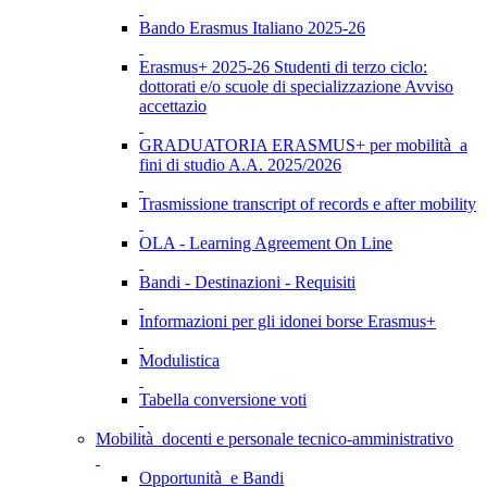
Bando Erasmus Italiano 2025-26
Erasmus+ 2025-26 Studenti di terzo ciclo:
dottorati e/o scuole di specializzazione Avviso
accettazio
GRADUATORIA ERASMUS+ per mobilità a
fini di studio A.A. 2025/2026
Trasmissione transcript of records e after mobility
OLA - Learning Agreement On Line
Bandi - Destinazioni - Requisiti
Informazioni per gli idonei borse Erasmus+
Modulistica
Tabella conversione voti
Mobilità docenti e personale tecnico-amministrativo
Opportunità e Bandi