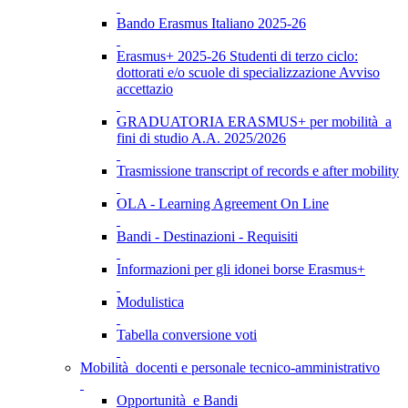
Bando Erasmus Italiano 2025-26
Erasmus+ 2025-26 Studenti di terzo ciclo:
dottorati e/o scuole di specializzazione Avviso
accettazio
GRADUATORIA ERASMUS+ per mobilità a
fini di studio A.A. 2025/2026
Trasmissione transcript of records e after mobility
OLA - Learning Agreement On Line
Bandi - Destinazioni - Requisiti
Informazioni per gli idonei borse Erasmus+
Modulistica
Tabella conversione voti
Mobilità docenti e personale tecnico-amministrativo
Opportunità e Bandi