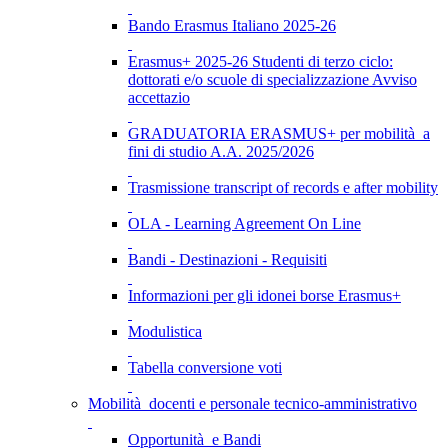
Bando Erasmus Italiano 2025-26
Erasmus+ 2025-26 Studenti di terzo ciclo:
dottorati e/o scuole di specializzazione Avviso
accettazio
GRADUATORIA ERASMUS+ per mobilità a
fini di studio A.A. 2025/2026
Trasmissione transcript of records e after mobility
OLA - Learning Agreement On Line
Bandi - Destinazioni - Requisiti
Informazioni per gli idonei borse Erasmus+
Modulistica
Tabella conversione voti
Mobilità docenti e personale tecnico-amministrativo
Opportunità e Bandi