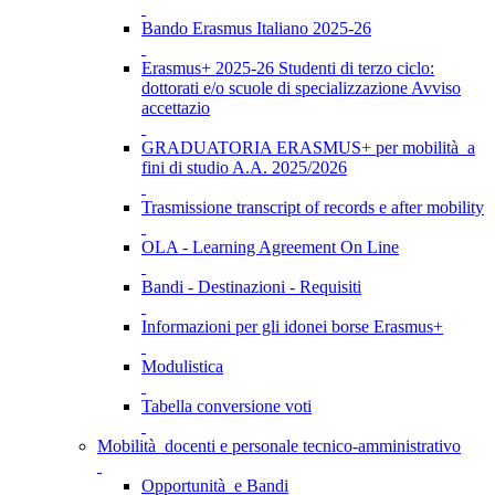
Bando Erasmus Italiano 2025-26
Erasmus+ 2025-26 Studenti di terzo ciclo:
dottorati e/o scuole di specializzazione Avviso
accettazio
GRADUATORIA ERASMUS+ per mobilità a
fini di studio A.A. 2025/2026
Trasmissione transcript of records e after mobility
OLA - Learning Agreement On Line
Bandi - Destinazioni - Requisiti
Informazioni per gli idonei borse Erasmus+
Modulistica
Tabella conversione voti
Mobilità docenti e personale tecnico-amministrativo
Opportunità e Bandi