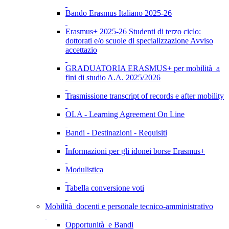
Bando Erasmus Italiano 2025-26
Erasmus+ 2025-26 Studenti di terzo ciclo:
dottorati e/o scuole di specializzazione Avviso
accettazio
GRADUATORIA ERASMUS+ per mobilità a
fini di studio A.A. 2025/2026
Trasmissione transcript of records e after mobility
OLA - Learning Agreement On Line
Bandi - Destinazioni - Requisiti
Informazioni per gli idonei borse Erasmus+
Modulistica
Tabella conversione voti
Mobilità docenti e personale tecnico-amministrativo
Opportunità e Bandi