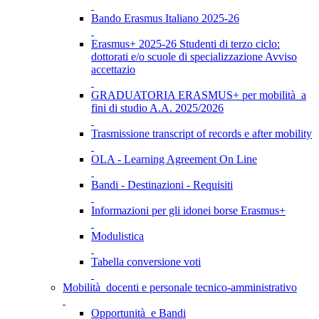
Bando Erasmus Italiano 2025-26
Erasmus+ 2025-26 Studenti di terzo ciclo:
dottorati e/o scuole di specializzazione Avviso
accettazio
GRADUATORIA ERASMUS+ per mobilità a
fini di studio A.A. 2025/2026
Trasmissione transcript of records e after mobility
OLA - Learning Agreement On Line
Bandi - Destinazioni - Requisiti
Informazioni per gli idonei borse Erasmus+
Modulistica
Tabella conversione voti
Mobilità docenti e personale tecnico-amministrativo
Opportunità e Bandi