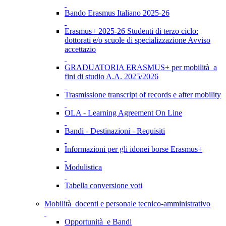
Bando Erasmus Italiano 2025-26
Erasmus+ 2025-26 Studenti di terzo ciclo:
dottorati e/o scuole di specializzazione Avviso
accettazio
GRADUATORIA ERASMUS+ per mobilità a
fini di studio A.A. 2025/2026
Trasmissione transcript of records e after mobility
OLA - Learning Agreement On Line
Bandi - Destinazioni - Requisiti
Informazioni per gli idonei borse Erasmus+
Modulistica
Tabella conversione voti
Mobilità docenti e personale tecnico-amministrativo
Opportunità e Bandi