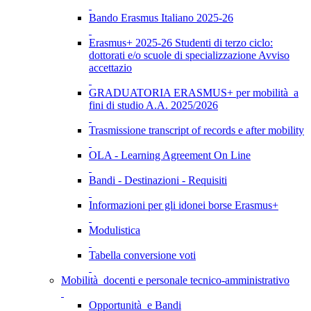
Bando Erasmus Italiano 2025-26
Erasmus+ 2025-26 Studenti di terzo ciclo:
dottorati e/o scuole di specializzazione Avviso
accettazio
GRADUATORIA ERASMUS+ per mobilità a
fini di studio A.A. 2025/2026
Trasmissione transcript of records e after mobility
OLA - Learning Agreement On Line
Bandi - Destinazioni - Requisiti
Informazioni per gli idonei borse Erasmus+
Modulistica
Tabella conversione voti
Mobilità docenti e personale tecnico-amministrativo
Opportunità e Bandi