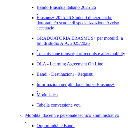
Bando Erasmus Italiano 2025-26
Erasmus+ 2025-26 Studenti di terzo ciclo:
dottorati e/o scuole di specializzazione Avviso
accettazio
GRADUATORIA ERASMUS+ per mobilità a
fini di studio A.A. 2025/2026
Trasmissione transcript of records e after mobility
OLA - Learning Agreement On Line
Bandi - Destinazioni - Requisiti
Informazioni per gli idonei borse Erasmus+
Modulistica
Tabella conversione voti
Mobilità docenti e personale tecnico-amministrativo
Opportunità e Bandi