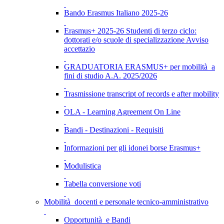
Bando Erasmus Italiano 2025-26
Erasmus+ 2025-26 Studenti di terzo ciclo:
dottorati e/o scuole di specializzazione Avviso
accettazio
GRADUATORIA ERASMUS+ per mobilità a
fini di studio A.A. 2025/2026
Trasmissione transcript of records e after mobility
OLA - Learning Agreement On Line
Bandi - Destinazioni - Requisiti
Informazioni per gli idonei borse Erasmus+
Modulistica
Tabella conversione voti
Mobilità docenti e personale tecnico-amministrativo
Opportunità e Bandi