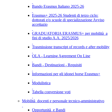
Bando Erasmus Italiano 2025-26
Erasmus+ 2025-26 Studenti di terzo ciclo:
dottorati e/o scuole di specializzazione Avviso
accettazio
GRADUATORIA ERASMUS+ per mobilità a
fini di studio A.A. 2025/2026
Trasmissione transcript of records e after mobility
OLA - Learning Agreement On Line
Bandi - Destinazioni - Requisiti
Informazioni per gli idonei borse Erasmus+
Modulistica
Tabella conversione voti
Mobilità docenti e personale tecnico-amministrativo
Opportunità e Bandi