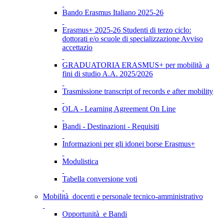
Bando Erasmus Italiano 2025-26
Erasmus+ 2025-26 Studenti di terzo ciclo:
dottorati e/o scuole di specializzazione Avviso
accettazio
GRADUATORIA ERASMUS+ per mobilità a
fini di studio A.A. 2025/2026
Trasmissione transcript of records e after mobility
OLA - Learning Agreement On Line
Bandi - Destinazioni - Requisiti
Informazioni per gli idonei borse Erasmus+
Modulistica
Tabella conversione voti
Mobilità docenti e personale tecnico-amministrativo
Opportunità e Bandi