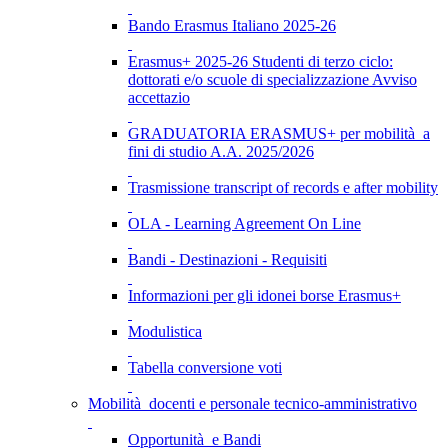
Bando Erasmus Italiano 2025-26
Erasmus+ 2025-26 Studenti di terzo ciclo:
dottorati e/o scuole di specializzazione Avviso
accettazio
GRADUATORIA ERASMUS+ per mobilità a
fini di studio A.A. 2025/2026
Trasmissione transcript of records e after mobility
OLA - Learning Agreement On Line
Bandi - Destinazioni - Requisiti
Informazioni per gli idonei borse Erasmus+
Modulistica
Tabella conversione voti
Mobilità docenti e personale tecnico-amministrativo
Opportunità e Bandi