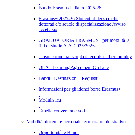
Bando Erasmus Italiano 2025-26
Erasmus+ 2025-26 Studenti di terzo ciclo:
dottorati e/o scuole di specializzazione Avviso
accettazio
GRADUATORIA ERASMUS+ per mobilità a
fini di studio A.A. 2025/2026
Trasmissione transcript of records e after mobility
OLA - Learning Agreement On Line
Bandi - Destinazioni - Requisiti
Informazioni per gli idonei borse Erasmus+
Modulistica
Tabella conversione voti
Mobilità docenti e personale tecnico-amministrativo
Opportunità e Bandi