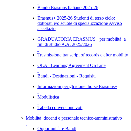
Bando Erasmus Italiano 2025-26
Erasmus+ 2025-26 Studenti di terzo ciclo:
dottorati e/o scuole di specializzazione Avviso
accettazio
GRADUATORIA ERASMUS+ per mobilità a
fini di studio A.A. 2025/2026
Trasmissione transcript of records e after mobility
OLA - Learning Agreement On Line
Bandi - Destinazioni - Requisiti
Informazioni per gli idonei borse Erasmus+
Modulistica
Tabella conversione voti
Mobilità docenti e personale tecnico-amministrativo
Opportunità e Bandi