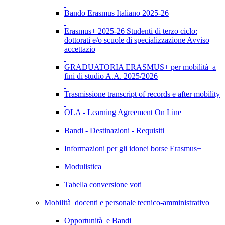
Bando Erasmus Italiano 2025-26
Erasmus+ 2025-26 Studenti di terzo ciclo:
dottorati e/o scuole di specializzazione Avviso
accettazio
GRADUATORIA ERASMUS+ per mobilità a
fini di studio A.A. 2025/2026
Trasmissione transcript of records e after mobility
OLA - Learning Agreement On Line
Bandi - Destinazioni - Requisiti
Informazioni per gli idonei borse Erasmus+
Modulistica
Tabella conversione voti
Mobilità docenti e personale tecnico-amministrativo
Opportunità e Bandi