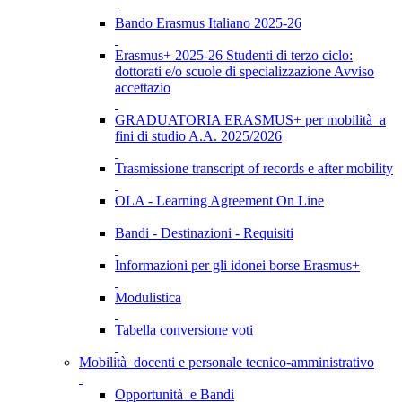
Bando Erasmus Italiano 2025-26
Erasmus+ 2025-26 Studenti di terzo ciclo:
dottorati e/o scuole di specializzazione Avviso
accettazio
GRADUATORIA ERASMUS+ per mobilità a
fini di studio A.A. 2025/2026
Trasmissione transcript of records e after mobility
OLA - Learning Agreement On Line
Bandi - Destinazioni - Requisiti
Informazioni per gli idonei borse Erasmus+
Modulistica
Tabella conversione voti
Mobilità docenti e personale tecnico-amministrativo
Opportunità e Bandi