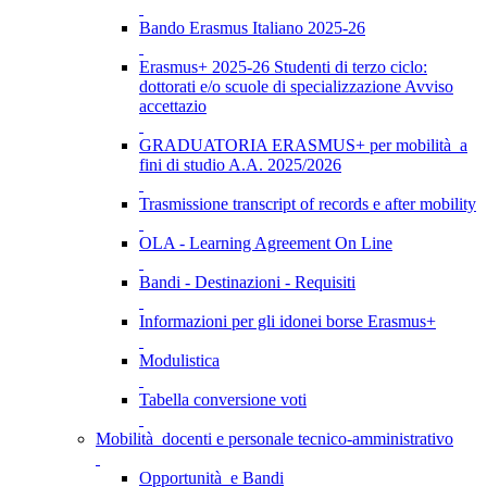
Bando Erasmus Italiano 2025-26
Erasmus+ 2025-26 Studenti di terzo ciclo:
dottorati e/o scuole di specializzazione Avviso
accettazio
GRADUATORIA ERASMUS+ per mobilità a
fini di studio A.A. 2025/2026
Trasmissione transcript of records e after mobility
OLA - Learning Agreement On Line
Bandi - Destinazioni - Requisiti
Informazioni per gli idonei borse Erasmus+
Modulistica
Tabella conversione voti
Mobilità docenti e personale tecnico-amministrativo
Opportunità e Bandi