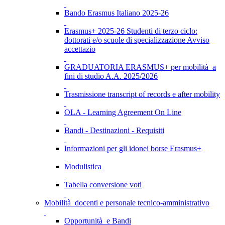
Bando Erasmus Italiano 2025-26
Erasmus+ 2025-26 Studenti di terzo ciclo:
dottorati e/o scuole di specializzazione Avviso
accettazio
GRADUATORIA ERASMUS+ per mobilità a
fini di studio A.A. 2025/2026
Trasmissione transcript of records e after mobility
OLA - Learning Agreement On Line
Bandi - Destinazioni - Requisiti
Informazioni per gli idonei borse Erasmus+
Modulistica
Tabella conversione voti
Mobilità docenti e personale tecnico-amministrativo
Opportunità e Bandi