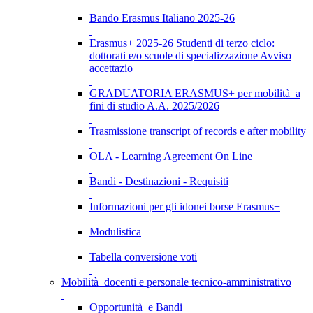
Bando Erasmus Italiano 2025-26
Erasmus+ 2025-26 Studenti di terzo ciclo:
dottorati e/o scuole di specializzazione Avviso
accettazio
GRADUATORIA ERASMUS+ per mobilità a
fini di studio A.A. 2025/2026
Trasmissione transcript of records e after mobility
OLA - Learning Agreement On Line
Bandi - Destinazioni - Requisiti
Informazioni per gli idonei borse Erasmus+
Modulistica
Tabella conversione voti
Mobilità docenti e personale tecnico-amministrativo
Opportunità e Bandi