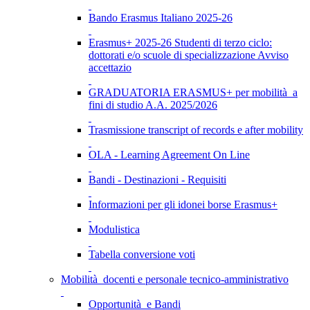
Bando Erasmus Italiano 2025-26
Erasmus+ 2025-26 Studenti di terzo ciclo:
dottorati e/o scuole di specializzazione Avviso
accettazio
GRADUATORIA ERASMUS+ per mobilità a
fini di studio A.A. 2025/2026
Trasmissione transcript of records e after mobility
OLA - Learning Agreement On Line
Bandi - Destinazioni - Requisiti
Informazioni per gli idonei borse Erasmus+
Modulistica
Tabella conversione voti
Mobilità docenti e personale tecnico-amministrativo
Opportunità e Bandi