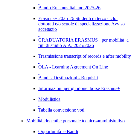
Bando Erasmus Italiano 2025-26
Erasmus+ 2025-26 Studenti di terzo ciclo:
dottorati e/o scuole di specializzazione Avviso
accettazio
GRADUATORIA ERASMUS+ per mobilità a
fini di studio A.A. 2025/2026
Trasmissione transcript of records e after mobility
OLA - Learning Agreement On Line
Bandi - Destinazioni - Requisiti
Informazioni per gli idonei borse Erasmus+
Modulistica
Tabella conversione voti
Mobilità docenti e personale tecnico-amministrativo
Opportunità e Bandi