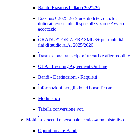
Bando Erasmus Italiano 2025-26
Erasmus+ 2025-26 Studenti di terzo ciclo:
dottorati e/o scuole di specializzazione Avviso
accettazio
GRADUATORIA ERASMUS+ per mobilità a
fini di studio A.A. 2025/2026
Trasmissione transcript of records e after mobility
OLA - Learning Agreement On Line
Bandi - Destinazioni - Requisiti
Informazioni per gli idonei borse Erasmus+
Modulistica
Tabella conversione voti
Mobilità docenti e personale tecnico-amministrativo
Opportunità e Bandi