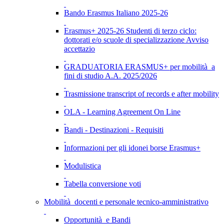
Bando Erasmus Italiano 2025-26
Erasmus+ 2025-26 Studenti di terzo ciclo:
dottorati e/o scuole di specializzazione Avviso
accettazio
GRADUATORIA ERASMUS+ per mobilità a
fini di studio A.A. 2025/2026
Trasmissione transcript of records e after mobility
OLA - Learning Agreement On Line
Bandi - Destinazioni - Requisiti
Informazioni per gli idonei borse Erasmus+
Modulistica
Tabella conversione voti
Mobilità docenti e personale tecnico-amministrativo
Opportunità e Bandi