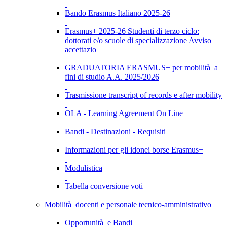
Bando Erasmus Italiano 2025-26
Erasmus+ 2025-26 Studenti di terzo ciclo:
dottorati e/o scuole di specializzazione Avviso
accettazio
GRADUATORIA ERASMUS+ per mobilità a
fini di studio A.A. 2025/2026
Trasmissione transcript of records e after mobility
OLA - Learning Agreement On Line
Bandi - Destinazioni - Requisiti
Informazioni per gli idonei borse Erasmus+
Modulistica
Tabella conversione voti
Mobilità docenti e personale tecnico-amministrativo
Opportunità e Bandi