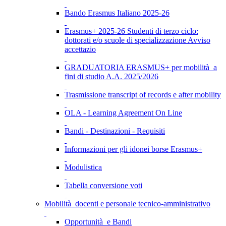
Bando Erasmus Italiano 2025-26
Erasmus+ 2025-26 Studenti di terzo ciclo:
dottorati e/o scuole di specializzazione Avviso
accettazio
GRADUATORIA ERASMUS+ per mobilità a
fini di studio A.A. 2025/2026
Trasmissione transcript of records e after mobility
OLA - Learning Agreement On Line
Bandi - Destinazioni - Requisiti
Informazioni per gli idonei borse Erasmus+
Modulistica
Tabella conversione voti
Mobilità docenti e personale tecnico-amministrativo
Opportunità e Bandi